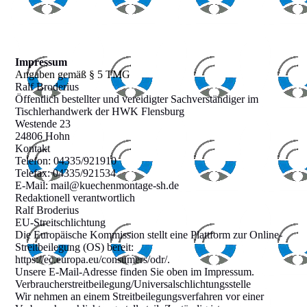
Impressum
Angaben gemäß § 5 TMG
Ralf Broderius
Öffentlich bestellter und vereidigter Sachverständiger im
Tischlerhandwerk der HWK Flensburg
Westende 23
24806 Hohn
Kontakt
Telefon: 04335/921910
Telefax: 04335/921534
E-Mail: mail@kuechenmontage-sh.de
Redaktionell verantwortlich
Ralf Broderius
EU-Streitschlichtung
Die Europäische Kommission stellt eine Plattform zur Online-
Streitbeilegung (OS) bereit:
https://ec.europa.eu/consumers/odr/.
Unsere E-Mail-Adresse finden Sie oben im Impressum.
Verbraucherstreitbeilegung/Universalschlichtungsstelle
Wir nehmen an einem Streitbeilegungsverfahren vor einer