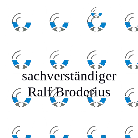
sachverständiger
Ralf Broderius